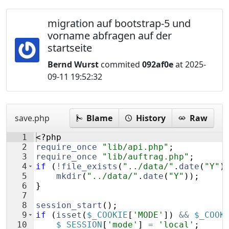
migration auf bootstrap-5 und
vorname abfragen auf der
startseite
Bernd Wurst
commited
092af0e
at 2025-
09-11 19:52:32
save.php
Blame
History
Raw
1
<?php
2
require_once
"lib/api.php"
;
3
require_once
"lib/auftrag.php"
;
4
if
(
!
file_exists
(
"../data/"
.
date
(
"Y"
)
5
mkdir
(
"../data/"
.
date
(
"Y"
))
;
6
}
7
8
session_start
(
)
;
9
if
(
isset
(
$_COOKIE
[
'MODE'
])
&&
$_COOK
10
$_SESSION
[
'mode'
]
=
'local'
;