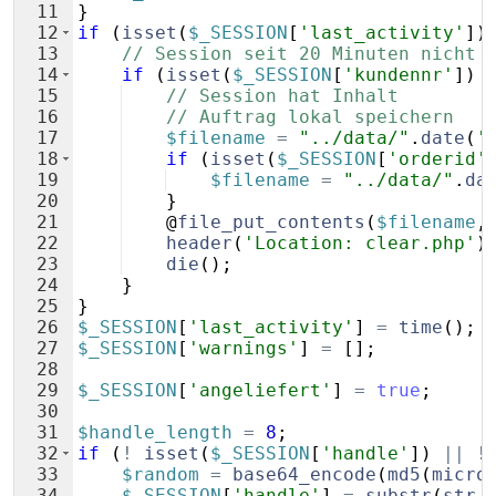
11
}
12
if
(
isset
(
$_SESSION
[
'last_activity'
])
13
// Session seit 20 Minuten nicht 
14
if
(
isset
(
$_SESSION
[
'kundennr'
])
15
// Session hat Inhalt
16
// Auftrag lokal speichern
17
$filename
=
"../data/"
.
date
(
'
18
if
(
isset
(
$_SESSION
[
'orderid'
19
$filename
=
"../data/"
.
da
20
}
21
    @
file_put_contents
(
$filename
,
22
header
(
'Location: clear.php'
)
23
die
(
)
;
24
}
25
}
26
$_SESSION
[
'last_activity'
]
=
time
(
)
;
27
$_SESSION
[
'warnings'
]
=
[
]
;
28
29
$_SESSION
[
'angeliefert'
]
=
true
;
30
31
$handle_length
=
8
;
32
if
(
!
isset
(
$_SESSION
[
'handle'
])
||
!
33
$random
=
base64_encode
(
md5
(
micro
34
$_SESSION
[
'handle'
]
=
substr
(
str_