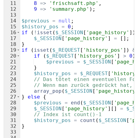
11
8
=>
'frischsaft.php'
,
12
9
=>
'summary.php'
)
;
13
14
$previous
=
null
;
15
$history_pos
=
0
;
16
if
(
!
isset
(
$_SESSION
[
'page_history'
])
17
$_SESSION
[
'page_history'
]
=
[
]
;
18
}
19
if
(
isset
(
$_REQUEST
[
'history_pos'
])
&
20
if
(
$_REQUEST
[
'history_pos'
]
>
0
)
21
$previous
=
$_SESSION
[
'page_h
22
}
23
$history_pos
=
$_REQUEST
[
'history
24
// Das tötet einen eventuellen Fo
25
// Wenn man zurück gedrückt hat, 
26
array_pop
(
$_SESSION
[
'page_history
27
}
else
{
28
$previous
=
end
(
$_SESSION
[
'page_h
29
$_SESSION
[
'page_history'
]
[
]
=
$_S
30
// Index ist count()-1
31
$history_pos
=
count
(
$_SESSION
[
'p
32
}
33
34