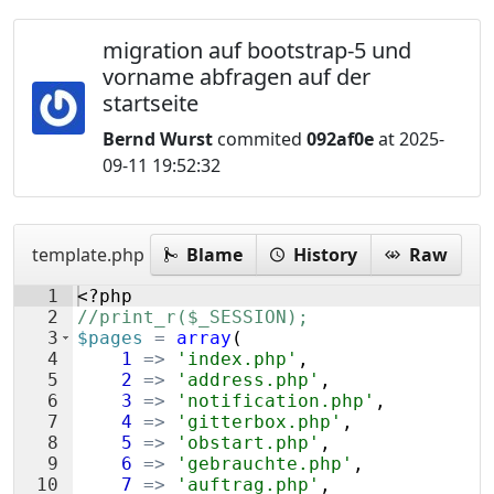
migration auf bootstrap-5 und
vorname abfragen auf der
startseite
Bernd Wurst
commited
092af0e
at 2025-
09-11 19:52:32
template.php
Blame
History
Raw
1
<?php
2
//print_r($_SESSION);
3
$pages
=
array
(
4
1
=>
'index.php'
,
5
2
=>
'address.php'
,
6
3
=>
'notification.php'
,
7
4
=>
'gitterbox.php'
,
8
5
=>
'obstart.php'
,
9
6
=>
'gebrauchte.php'
,
10
7
=>
'auftrag.php'
,