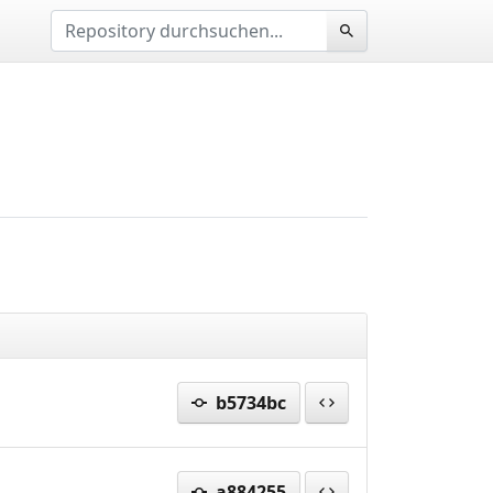
b5734bc
a884255