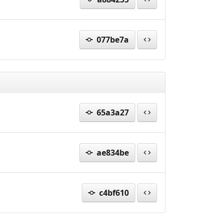
077be7a
65a3a27
ae834be
c4bf610