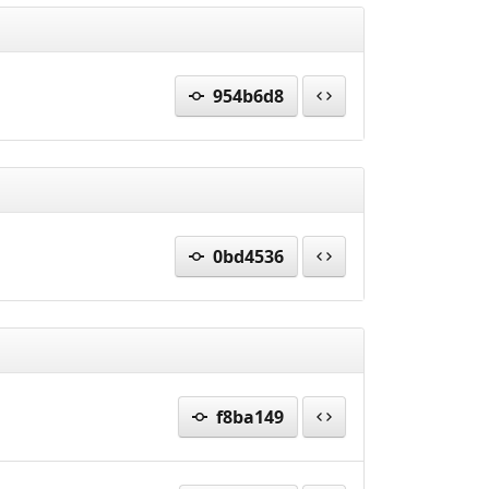
954b6d8
0bd4536
f8ba149