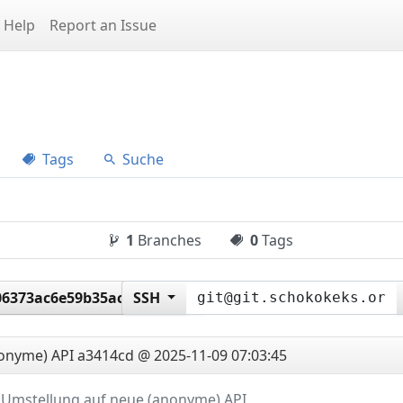
Help
Report an Issue
Tags
Suche
1
Branches
0
Tags
6373ac6e59b35ac2a77fe5
SSH
nonyme) API
a3414cd @ 2025-11-09 07:03:45
Umstellung auf neue (anonyme) API