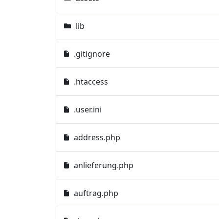
lib
.gitignore
.htaccess
.user.ini
address.php
anlieferung.php
auftrag.php