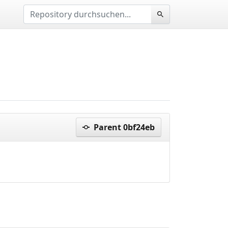
Parent 0bf24eb
07aa11c..aa813a7