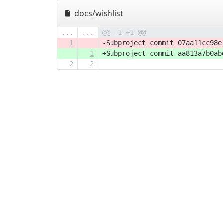
docs/wishlist
...
...
@@ -1 +1 @@
1
-Subproject commit 07aa11cc98e
1
+Subproject commit aa813a7b0ab
2
2