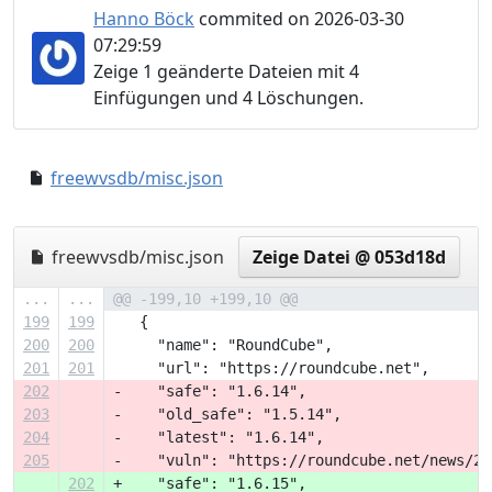
Hanno Böck
commited on 2026-03-30
07:29:59
Zeige 1 geänderte Dateien mit 4
Einfügungen und 4 Löschungen.
freewvsdb/misc.json
c6143d9..5a6443b
freewvsdb/misc.json
Zeige Datei @ 053d18d
...
...
@@ -199,10 +199,10 @@
199
199
   {
200
200
     "name": "RoundCube",
201
201
     "url": "https://roundcube.net",
202
-    "safe": "1.6.14",
203
-    "old_safe": "1.5.14",
204
-    "latest": "1.6.14",
205
-    "vuln": "https://roundcube.net/news/20
202
+    "safe": "1.6.15",