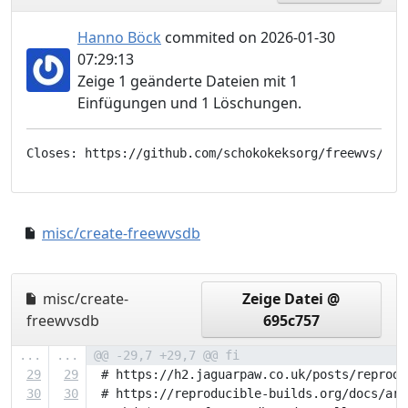
Hanno Böck
commited on 2026-01-30
07:29:13
Zeige 1 geänderte Dateien mit 1
Einfügungen und 1 Löschungen.
misc/create-freewvsdb
2ae6787..f600fd1
misc/create-
Zeige Datei @
freewvsdb
695c757
...
...
@@ -29,7 +29,7 @@ fi
29
29
 # https://h2.jaguarpaw.co.uk/posts/reprodu
30
30
 # https://reproducible-builds.org/docs/arc