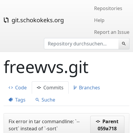
Repositories
git.schokokeks.org
Help
Report an Issue
freewvs.git
Code
Commits
Branches
Tags
Suche
Fix error in tar commandline: `--
Parent
sort` instead of `-sort`
059a718