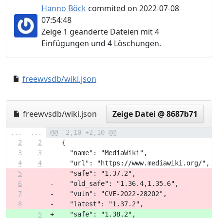
Hanno Böck
commited on 2022-07-08
07:54:48
Zeige 1 geänderte Dateien mit 4
Einfügungen und 4 Löschungen.
freewvsdb/wiki.json
a40a18b..1477582
freewvsdb/wiki.json
Zeige Datei @ 8687b71
...
...
@@ -2,10 +2,10 @@
2
2
   {
3
3
     "name": "MediaWiki",
4
4
     "url": "https://www.mediawiki.org/",
5
-    "safe": "1.37.2",
6
-    "old_safe": "1.36.4,1.35.6",
7
-    "vuln": "CVE-2022-28202",
8
-    "latest": "1.37.2",
5
+    "safe": "1.38.2",