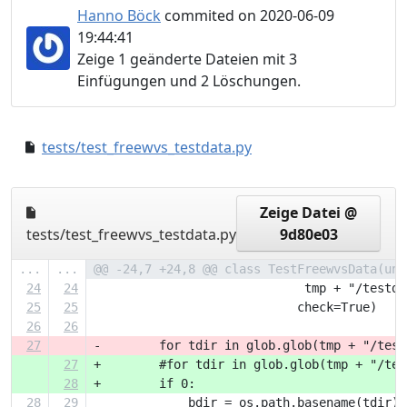
Hanno Böck
commited on 2020-06-09
19:44:41
Zeige 1 geänderte Dateien mit 3
Einfügungen und 2 Löschungen.
tests/test_freewvs_testdata.py
ebb2b9d..044176f
Zeige Datei @
tests/test_freewvs_testdata.py
9d80e03
...
...
@@ -24,7 +24,8 @@ class TestFreewvsData(uni
24
24
                             tmp + "/testda
25
25
                            check=True)
26
26
27
-        for tdir in glob.glob(tmp + "/test
27
+        #for tdir in glob.glob(tmp + "/tes
28
+        if 0:
28
29
             bdir = os.path.basename(tdir)