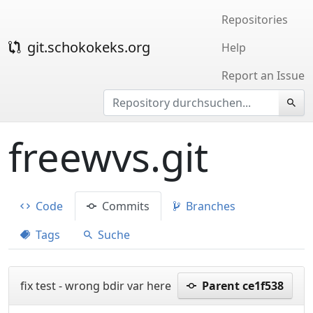
Repositories
git.schokokeks.org
Help
Report an Issue
freewvs.git
Code
Commits
Branches
Tags
Suche
fix test - wrong bdir var here
Parent ce1f538