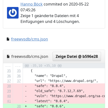
Hanno Böck
commited on 2020-05-22
07:45:26
Zeige 1 geänderte Dateien mit 4
Einfügungen und 4 Löschungen.
freewvsdb/cms.json
d598736..e42c40e
freewvsdb/cms.json
Zeige Datei @ b596e28
...
...
@@ -35,10 +35,10 @@
35
35
   {
36
36
     "name": "Drupal",
37
37
     "url": "https://www.drupal.org/",
38
-    "safe": "8.8.4",
39
-    "old_safe": "8.7.12,7.69",
40
-    "vuln": "https://www.drupal.org/sa-cor
41
-    "latest": "8.8.4",
38
+    "safe": "8.8.6",