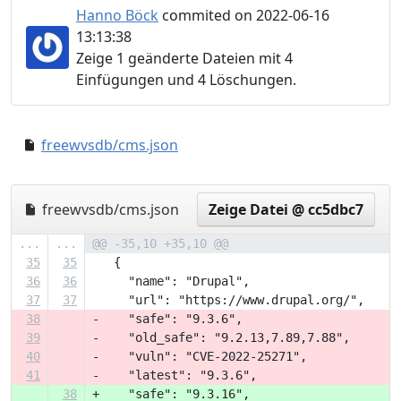
Hanno Böck
commited on 2022-06-16
13:13:38
Zeige 1 geänderte Dateien mit 4
Einfügungen und 4 Löschungen.
freewvsdb/cms.json
13c8301..28f6b83
freewvsdb/cms.json
Zeige Datei @ cc5dbc7
...
...
@@ -35,10 +35,10 @@
35
35
   {
36
36
     "name": "Drupal",
37
37
     "url": "https://www.drupal.org/",
38
-    "safe": "9.3.6",
39
-    "old_safe": "9.2.13,7.89,7.88",
40
-    "vuln": "CVE-2022-25271",
41
-    "latest": "9.3.6",
38
+    "safe": "9.3.16",