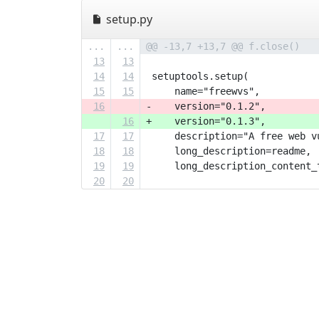
setup.py
...
...
@@ -13,7 +13,7 @@ f.close()
13
13
14
14
 setuptools.setup(
15
15
     name="freewvs",
16
-    version="0.1.2",
16
+    version="0.1.3",
17
17
     description="A free web v
18
18
     long_description=readme,
19
19
     long_description_content_
20
20