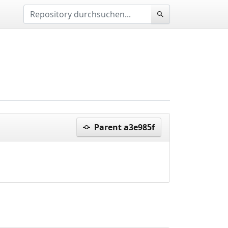
Parent a3e985f
d5b2307..0c71674