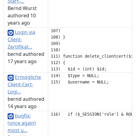
Start-...
Bernd Wurst
authored 10
years ago
107) 

Login via
108) }

Client-
109) 

Zertifikat...
110) 

bernd authored
111) function delete_clientcert($id)
17 years ago
112) {

114)   $type = NULL;

Ermögliche
Client-Cert-
Logi...
bernd authored
14 years ago
bugfix:
(once again)
most u...