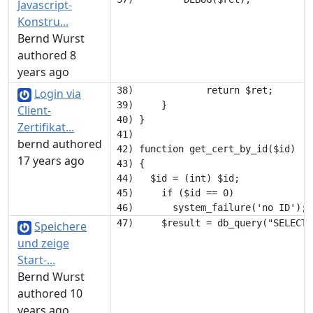
Javascript-
Konstru...
Bernd Wurst
authored 8
years ago
38) 		return $ret;

Login via
39) 	}

Client-
40) }

Zertifikat...
41) 

bernd authored
42) function get_cert_by_id($id) 

17 years ago
43) {

44)   $id = (int) $id;

45) 	if ($id == 0)

Speichere
und zeige
Start-...
Bernd Wurst
authored 10
years ago