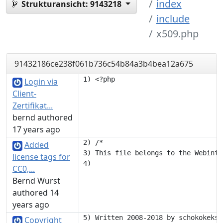
index
Strukturansicht:
9143218
include
x509.php
91432186ce238f061b736c54b84a3b4bea12a675
Login via
Client-
Zertifikat...
bernd authored
17 years ago
2) /*

Added
3) This file belongs to the Webinte
license tags for
CC0,...
Bernd Wurst
authored 14
years ago
Copyright