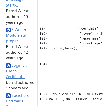
Start-...
Bernd Wurst
authored 10
years ago
99)                 ":certdata" => 
* Weitere
100)                 ":type" => $typ
Module auf
101)                 ":username" =>
prepar...
102)                 ":startpage" =
Bernd Wurst
authored 12
years ago
Login via
Client-
Zertifikat...
bernd authored
17 years ago
105)   db_query("INSERT INTO system
Speichere
und zeige