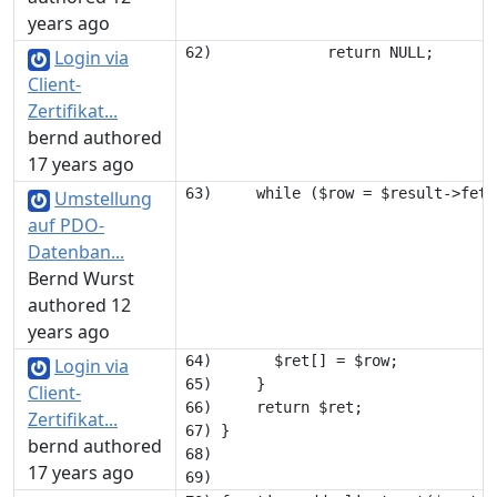
years ago
Login via
Client-
Zertifikat...
bernd authored
17 years ago
Umstellung
auf PDO-
Datenban...
Bernd Wurst
authored 12
years ago
64) 	  $ret[] = $row;

Login via
65) 	}

Client-
66) 	return $ret;

Zertifikat...
67) }

bernd authored
68) 

17 years ago