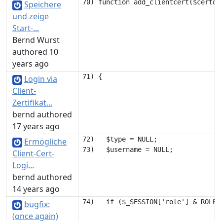
Speichere
und zeige
Start-...
Bernd Wurst
authored 10
years ago
Login via
Client-
Zertifikat...
bernd authored
17 years ago
72)   $type = NULL;

Ermögliche
Client-Cert-
Logi...
bernd authored
14 years ago
bugfix:
(once again)