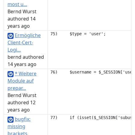
most u...
Bernd Wurst
authored 14
years ago
Ermögliche
Client-Cert-
Logi...
bernd authored
14 years ago
* Weitere
Module auf
prepar...
Bernd Wurst
authored 12
years ago
bugfix:
missing
brackets