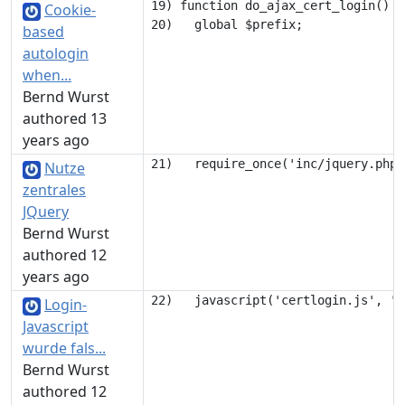
19) function do_ajax_cert_login() {

Cookie-
based
autologin
when...
Bernd Wurst
authored 13
years ago
Nutze
zentrales
JQuery
Bernd Wurst
authored 12
years ago
Login-
Javascript
wurde fals...
Bernd Wurst
authored 12