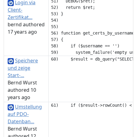
51)   DEBUG($ret);

Login via
52)   return $ret;

Client-
53) }

Zertifikat...
54) 

bernd authored
55) 

17 years ago
56) function get_certs_by_username(
57) {

58) 	if ($username == '')

Speichere
und zeige
Start-...
Bernd Wurst
authored 10
years ago
Umstellung
auf PDO-
Datenban...
Bernd Wurst
authored 12