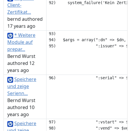
Client-
Zertifikat...
bernd authored
17 years ago
93) 

* Weitere
94)   $args = array(":dn" => $dn,

Module auf
prepar...
Bernd Wurst
authored 12
years ago
Speichere
und zeige
Serienn...
Bernd Wurst
authored 10
years ago
97)                 ":vstart" => $v
Speichere
und zeige