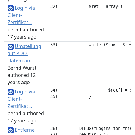
Login via
Client-
Zertifikat...
bernd authored
17 years ago
Umstellung
auf PDO-
Datenban...
Bernd Wurst
authored 12
years ago
34) 			$ret[] = $row;

Login via
Client-
Zertifikat...
bernd authored
17 years ago
36)         DEBUG("Logins for this 
Entferne