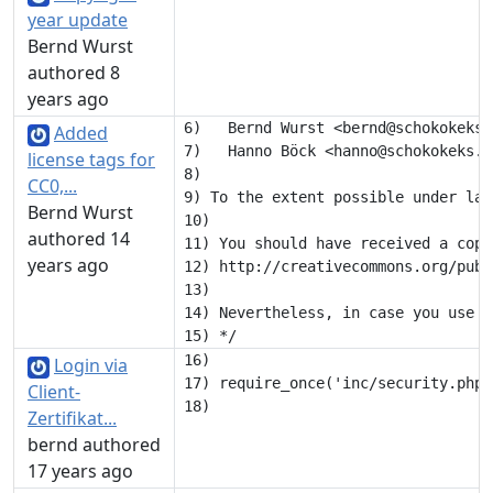
year update
Bernd Wurst
authored 8
years ago
6)   Bernd Wurst <bernd@schokokeks.o
Added
7)   Hanno Böck <hanno@schokokeks.or
license tags for
8) 

CC0,...
9) To the extent possible under law
Bernd Wurst
10) 

authored 14
11) You should have received a copy
years ago
12) http://creativecommons.org/publ
13) 

14) Nevertheless, in case you use a
16) 

Login via
17) require_once('inc/security.php')
Client-
Zertifikat...
bernd authored
17 years ago