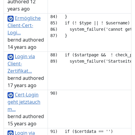
authored 12
years ago
84)   }

Ermögliche
85)   if (! $type || ! $username) {

Client-Cert-
86)     system_failure('cannot get 
Logi...
bernd authored
14 years ago
88)   if ($startpage &&  ! check_pa
Login via
Client-
Zertifikat...
bernd authored
17 years ago
Cert-Login
geht jetztauch
m...
bernd authored
15 years ago
91)   if ($certdata == '')

Login via