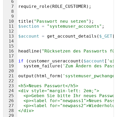
6
7
require_role
(
ROLE_CUSTOMER
)
;
8
9
10
title
(
"Passwort neu setzen"
)
;
11
$section
=
"systemuser_accounts"
;
12
13
$account
=
get_account_details
(
$_GET
[
14
15
16
headline
(
"Rücksetzen des Passworts fü
17
18
if
(
customer_useraccount
(
$account
[
'ui
19
system_failure
(
'Zum Ändern des Pass
20
21
output
(
html_form
(
'systemuser_pwchange
22
23
<h5>Neues Passwort</h5>
24
<div style="margin-left: 2em;"> 
25
  <p>Geben Sie bitte Ihr neues Passwo
26
  <p><label for="newpass1">Neues Pass
27
  <p><label for="newpass2">Wiederholu
28
</div>
29