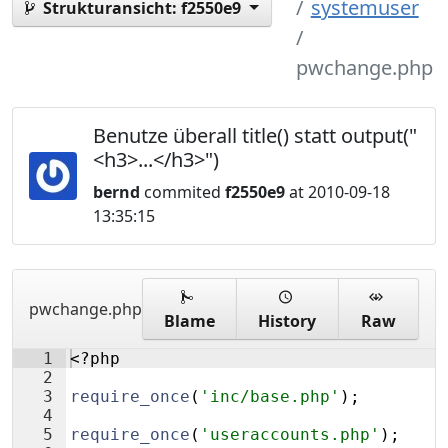
systemuser
Strukturansicht:
f2550e9
pwchange.php
Benutze überall title() statt output("
<h3>...</h3>")
bernd
commited
f2550e9
at 2010-09-18
13:35:15
pwchange.php
Blame
History
Raw
1
<?php
2
3
require_once
(
'inc/base.php'
)
;
4
5
require_once
(
'useraccounts.php'
)
;