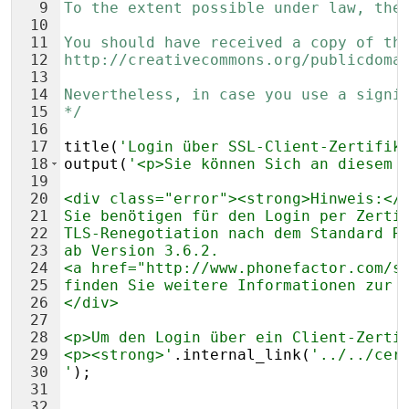
9
To the extent possible under law, the
10
11
You should have received a copy of th
12
http://creativecommons.org/publicdoma
13
14
Nevertheless, in case you use a signi
15
*/
16
17
title
(
'Login über SSL-Client-Zertifik
18
output
(
'<p>Sie können Sich an diesem 
19
20
<div class="error"><strong>Hinweis:</
21
Sie benötigen für den Login per Zerti
22
TLS-Renegotiation nach dem Standard R
23
ab Version 3.6.2.
24
<a href="http://www.phonefactor.com/s
25
finden Sie weitere Informationen zur 
26
</div>
27
28
<p>Um den Login über ein Client-Zerti
29
<p><strong>'
.
internal_link
(
'../../cer
30
'
)
;
31
32