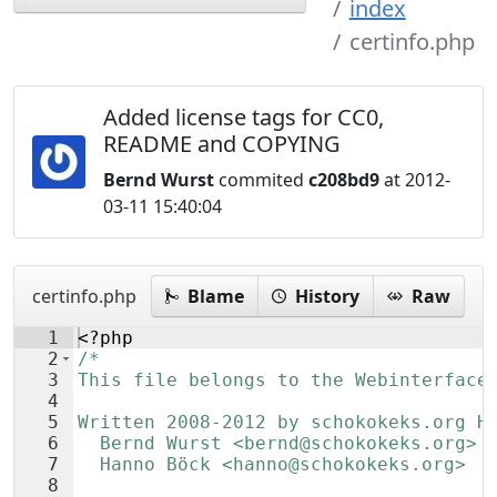
index
certinfo.php
Added license tags for CC0,
README and COPYING
Bernd Wurst
commited
c208bd9
at 2012-
03-11 15:40:04
certinfo.php
Blame
History
Raw
1
<?php
2
/*
3
This file belongs to the Webinterface
4
5
Written 2008-2012 by schokokeks.org H
6
  Bernd Wurst <bernd@schokokeks.org>
7
  Hanno Böck <hanno@schokokeks.org>
8