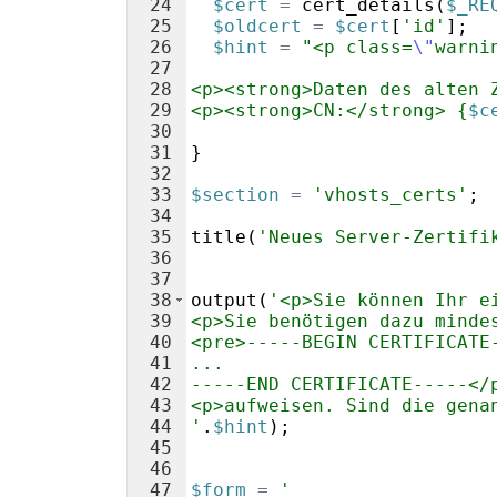
24
$cert
=
cert_details
(
$_RE
25
$oldcert
=
$cert
[
'id'
]
;
26
$hint
=
"<p class=
\"
warni
27
28
<p><strong>Daten des alten 
29
<p><strong>CN:</strong> {
$c
30
31
}
32
33
$section
=
'vhosts_certs'
;
34
35
title
(
'Neues Server-Zertifi
36
37
38
output
(
'<p>Sie können Ihr e
39
<p>Sie benötigen dazu minde
40
<pre>-----BEGIN CERTIFICATE
41
...
42
-----END CERTIFICATE-----</
43
<p>aufweisen. Sind die gena
44
'
.
$hint
)
;
45
46
47
$form
=
'