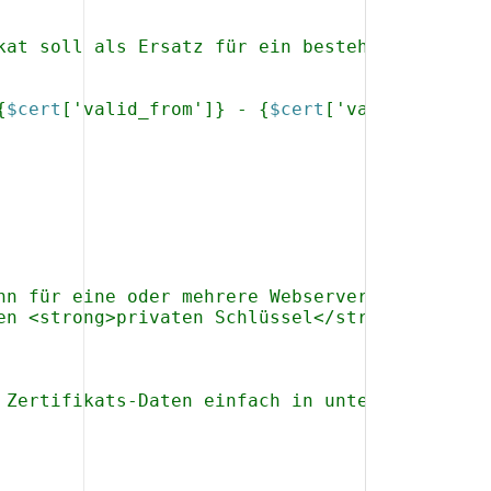
kat soll als Ersatz für ein bestehendes Zerti
{
$cert
['valid_from']} - {
$cert
['valid_until']
nn für eine oder mehrere Webserver-Konfigurat
en <strong>privaten Schlüssel</strong> (ohne 
 Zertifikats-Daten einfach in untenstehendes 