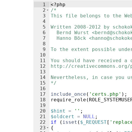
1
<?php
2
/*
3
This file belongs to the We
4
5
Written 2008-2012 by schoko
6
  Bernd Wurst <bernd@schoko
7
  Hanno Böck <hanno@schokok
8
9
To the extent possible unde
10
11
You should have received a 
12
http://creativecommons.org/
13
14
Nevertheless, in case you u
15
*/
16
17
include_once
(
'certs.php'
)
;
18
require_role
(
ROLE_SYSTEMUSE
19
20
$hint
=
''
;
21
$oldcert
=
NULL
;
22
if
(
isset
(
$_REQUEST
[
'replac
23
{