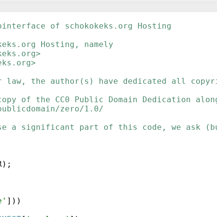
binterface of schokokeks.org Hosting
keks.org Hosting, namely
keks.org>
eks.org>
r law, the author(s) have dedicated all copyr
copy of the CC0 Public Domain Dedication alon
publicdomain/zero/1.0/
se a significant part of this code, we ask (b
R
)
;
e'
]))