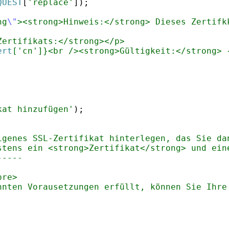
QUEST
[
'replace'
])
;
ng
\"
><strong>Hinweis:</strong> Dieses Zertifk
Zertifikats:</strong></p>
ert
['cn']}<br /><strong>Gültigkeit:</strong> 
kat hinzufügen'
)
;
igenes SSL-Zertifikat hinterlegen, das Sie da
stens ein <strong>Zertifikat</strong> und ein
-----
pre>
nnten Vorausetzungen erfüllt, können Sie Ihre