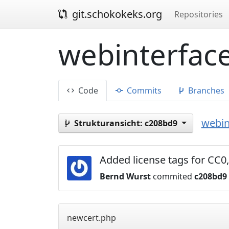
git.schokokeks.org
Repositories
webinterface
Code
Commits
Branches
webin
Strukturansicht:
c208bd9
Added license tags for C
Bernd Wurst
commited
c208bd9
newcert.php