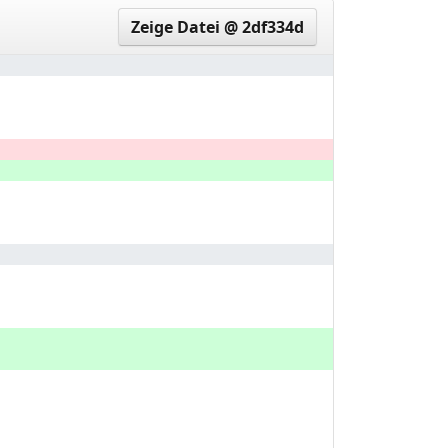
Zeige Datei @ 2df334d