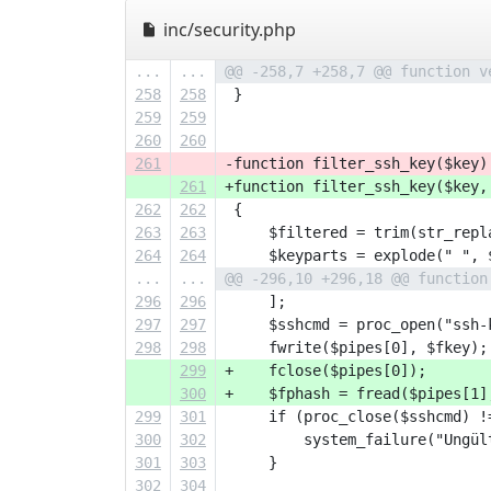
inc/security.php
...
...
@@ -258,7 +258,7 @@ function v
258
258
 }
259
259
260
260
261
-function filter_ssh_key($key)
261
+function filter_ssh_key($key,
262
262
 {
263
263
     $filtered = trim(str_repl
264
264
     $keyparts = explode(" ", 
...
...
@@ -296,10 +296,18 @@ function
296
296
     ];
297
297
     $sshcmd = proc_open("ssh-
298
298
     fwrite($pipes[0], $fkey);
299
+    fclose($pipes[0]);
300
+    $fphash = fread($pipes[1]
299
301
     if (proc_close($sshcmd) !
300
302
         system_failure("Ungül
301
303
     }
302
304