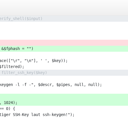
erify_shell($input)
 &$fphash = "")
ace(["\r", "\n"], ' ', $key));
$filtered);
 filter_ssh_key($key)
keygen -l -f -", $descr, $pipes, null, null);
, 1024);
== 0) {
tiger SSH-Key laut ssh-keygen!");