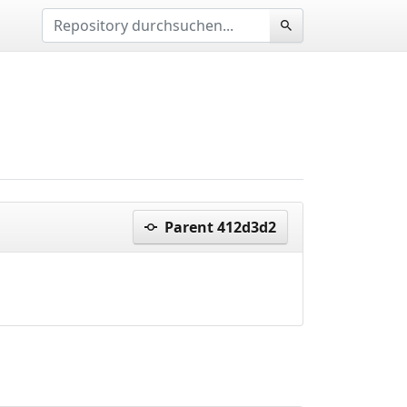
Parent 412d3d2
70243da..adeff11