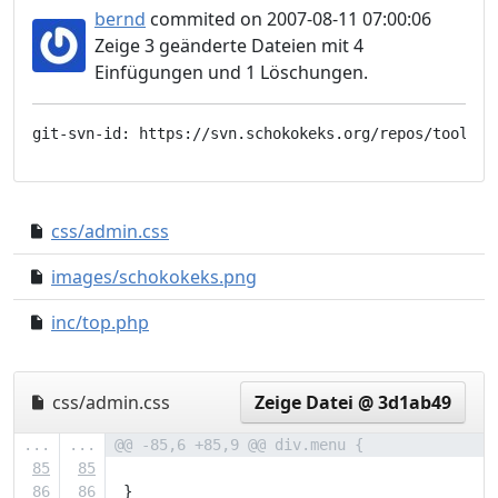
bernd
commited on 2007-08-11 07:00:06
Zeige 3 geänderte Dateien mit 4
Einfügungen und 1 Löschungen.
css/admin.css
dd63c84..c66b9ae
images/schokokeks.png
e1edc33..ee2b4d7
inc/top.php
09289f3..557679b
css/admin.css
Zeige Datei @ 3d1ab49
...
...
@@ -85,6 +85,9 @@ div.menu {
85
85
86
86
 }