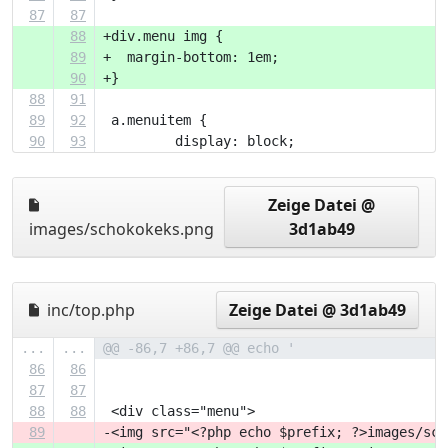
87
87
88
+div.menu img {
89
+  margin-bottom: 1em;
90
+}
88
91
89
92
 a.menuitem {
90
93
         display: block;
Zeige Datei @
images/schokokeks.png
3d1ab49
inc/top.php
Zeige Datei @ 3d1ab49
...
...
@@ -86,7 +86,7 @@ echo '
86
86
87
87
88
88
 <div class="menu">
89
-<img src="<?php echo $prefix; ?>images/sch