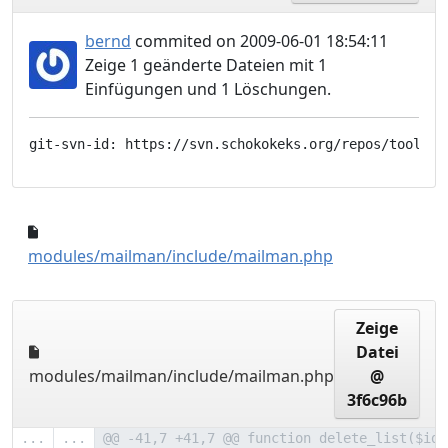
bernd
commited on 2009-06-01 18:54:11
Zeige 1 geänderte Dateien mit 1
Einfügungen und 1 Löschungen.
15c7ead..35cfd0a
modules/mailman/include/mailman.php
Zeige
Datei
modules/mailman/include/mailman.php
@
3f6c96b
...
...
@@ -41,7 +41,7 @@ function delete_list($id)