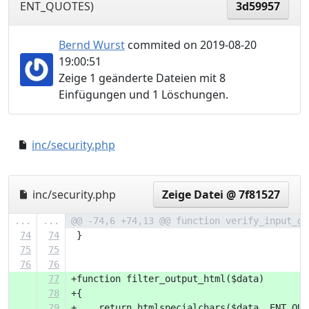
ENT_QUOTES)
3d59957
Bernd Wurst
commited on 2019-08-20
19:00:51
Zeige 1 geänderte Dateien mit 8
Einfügungen und 1 Löschungen.
inc/security.php
b6714a0..7a90082
inc/security.php
Zeige Datei @ 7f81527
...
...
@@ -74,6 +74,13 @@ function verify_input_ge
74
74
 }
75
75
76
76
77
+function filter_output_html($data)
78
+{
79
+    return htmlspecialchars($data, ENT_QUO