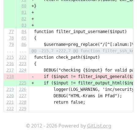
80
+}
81
+
82
+
83
+
77
84
 function filter_input_username($input)
78
85
 {
79
86
     $username=preg_replace("/[^[:alnum:]\_
...
...
@@ -215,7 +222,7 @@ function filter_ssh_key
215
222
 function check_path($input)
216
223
 {
217
224
     DEBUG("checking {$input} for valid pat
218
-    if ($input != filter_input_general($in
225
+    if ($input != filter_output_html($inpu
219
226
         logger(LOG_WARNING, 'inc/security'
220
227
         DEBUG("HTML-Krams im Pfad");
221
228
         return false;
222
229
© 2012 - 2026 Powered by
GitList.org