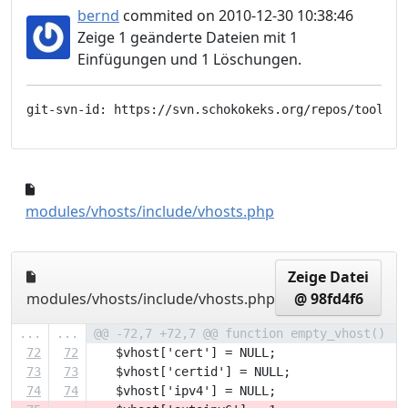
bernd
commited on 2010-12-30 10:38:46
Zeige 1 geänderte Dateien mit 1
Einfügungen und 1 Löschungen.
0482916..5b1f726
modules/vhosts/include/vhosts.php
Zeige Datei
modules/vhosts/include/vhosts.php
@ 98fd4f6
...
...
@@ -72,7 +72,7 @@ function empty_vhost()
72
72
   $vhost['cert'] = NULL;
73
73
   $vhost['certid'] = NULL;
74
74
   $vhost['ipv4'] = NULL;