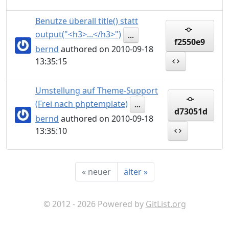
Benutze überall title() statt
output("<h3>...</h3>")
...
f2550e9
bernd
authored on 2010-09-18
13:35:15
Umstellung auf Theme-Support
(Frei nach phptemplate)
...
d73051d
bernd
authored on 2010-09-18
13:35:10
«
neuer
älter
»
© 2012 - 2026 Powered by
GitList.org