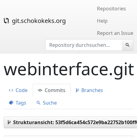
Repositories
git.schokokeks.org
Help
Report an Issue
webinterface.git
Code
Commits
Branches
Tags
Suche
Strukturansicht:
53f5d6ca454c572e9ba22752b100f