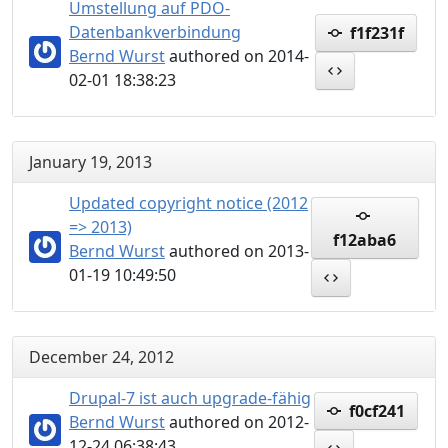
Umstellung auf PDO-
Datenbankverbindung
f1f231f
Bernd Wurst
authored on 2014-
02-01 18:38:23
January 19, 2013
Updated copyright notice (2012
=> 2013)
f12aba6
Bernd Wurst
authored on 2013-
01-19 10:49:50
December 24, 2012
Drupal-7 ist auch upgrade-fähig
f0cf241
Bernd Wurst
authored on 2012-
12-24 06:38:43