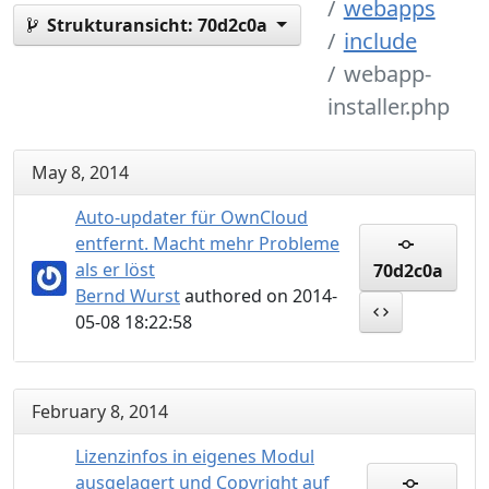
webapps
Strukturansicht:
70d2c0a
include
webapp-
installer.php
May 8, 2014
Auto-updater für OwnCloud
entfernt. Macht mehr Probleme
als er löst
70d2c0a
Bernd Wurst
authored on 2014-
05-08 18:22:58
February 8, 2014
Lizenzinfos in eigenes Modul
ausgelagert und Copyright auf