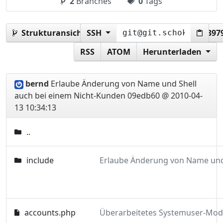
2
Branches
0
Tags
Strukturansicht:
SSH
09edb607572671b43791a4efac397
RSS
ATOM
Herunterladen
bernd
Erlaube Änderung von Name und Shell
auch bei einem Nicht-Kunden
09edb60 @ 2010-04-
13 10:34:13
..
include
accounts.php