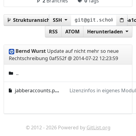
2
Branches
0
Tags
Strukturansicht:
SSH
0af552f487164c41f800a62b9cf6a1
RSS
ATOM
Herunterladen
Bernd Wurst
Update auf nicht mehr so neue
Rechtschreibung
0af552f @ 2014-07-22 12:23:59
..
jabberaccounts.php
© 2012 - 2026 Powered by
GitList.org