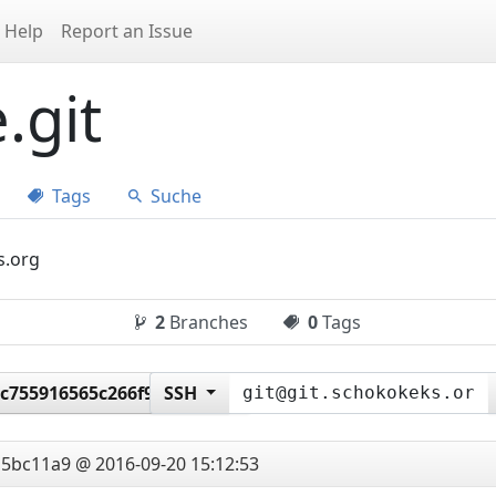
Help
Report an Issue
.git
Tags
Suche
s.org
2
Branches
0
Tags
c755916565c266f93ab56d
SSH
s
5bc11a9 @ 2016-09-20 15:12:53