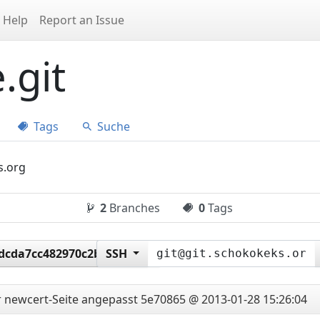
Help
Report an Issue
.git
Tags
Suche
s.org
2
Branches
0
Tags
dcda7cc482970c2b17ceca
SSH
er newcert-Seite angepasst
5e70865 @ 2013-01-28 15:26:04