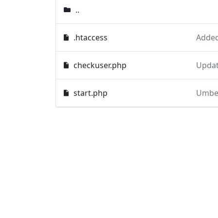
..
.htaccess
Added
checkuser.php
Updat
start.php
Umbe