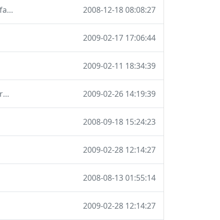
git-svn-id: https://svn.schokokeks.org/repos/tools/webinterface/trunk@1187 87cf0b9e-d624-0410-a070-f6ee81989793
2008-12-18 08:08:27
2009-02-17 17:06:44
2009-02-11 18:34:39
* wie viele Reihen wurden ausgelesen * Erlaube Javascript-Krams im html_select()
2009-02-26 14:19:39
2008-09-18 15:24:23
2009-02-28 12:14:27
2008-08-13 01:55:14
2009-02-28 12:14:27