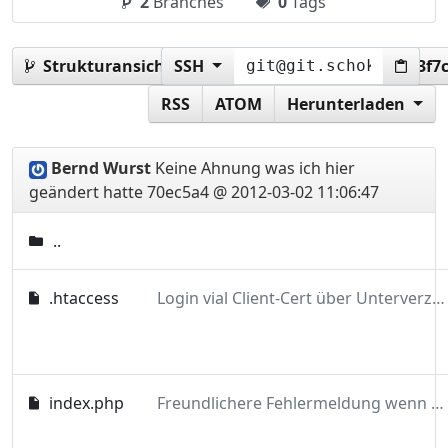
2
Branches
0
Tags
Strukturansicht:
SSH
70ec5a43eb60a5f6ed30eb093a3f7
RSS
ATOM
Herunterladen
Bernd Wurst
Keine Ahnung was ich hier
geändert hatte
70ec5a4 @ 2012-03-02 11:06:47
..
.htaccess
Login vial Client-Cert über Unterverzeichnis
index.php
Freundlichere Fehlermeldung wenn /certlogin kein Zertifikat erhalten hat.