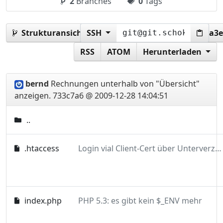
2
Branches
0
Tags
Strukturansicht:
SSH
733c7a6d2ae6ed35921d23637da3e
RSS
ATOM
Herunterladen
bernd
Rechnungen unterhalb von "Übersicht"
anzeigen.
733c7a6 @ 2009-12-28 14:04:51
..
.htaccess
Login vial Client-Cert über Unterverzeichnis
index.php
PHP 5.3: es gibt kein $_ENV mehr