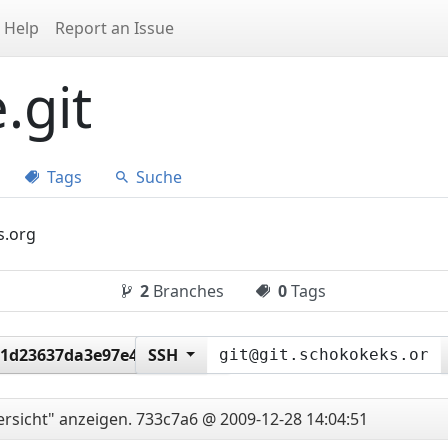
Help
Report an Issue
.git
Tags
Suche
s.org
2
Branches
0
Tags
1d23637da3e97e4a3fd678
SSH
rsicht" anzeigen.
733c7a6 @ 2009-12-28 14:04:51