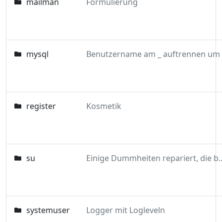
mailman
Formulierung
mysql
register
Kosmetik
su
Einige Dummheiten repariert, die beim ersetzen von $config durch config() aufgetreten sind. Zudem ein
systemuser
Logger mit Logleveln