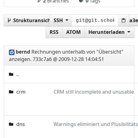
2
Branches
0
Tags
Strukturansicht:
SSH
733c7a6d2ae6ed35921d23637da3e
RSS
ATOM
Herunterladen
bernd
Rechnungen unterhalb von "Übersicht"
anzeigen.
733c7a6 @ 2009-12-28 14:04:51
..
crm
CRM still incomplete and unusable
dns