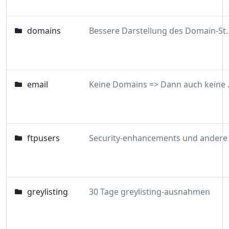
domains
Bessere Darstellu
email
Keine Doma
ftpusers
greylisting
30 Tage greylisting-ausnahmen