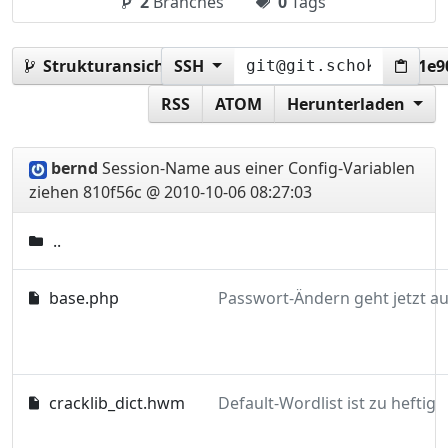
2
Branches
0
Tags
Strukturansicht:
SSH
810f56cc8ef3c79e678062a0aed1e9
RSS
ATOM
Herunterladen
bernd
Session-Name aus einer Config-Variablen
ziehen
810f56c @ 2010-10-06 08:27:03
..
base.php
cracklib_dict.hwm
Default-Wordlist ist zu heftig