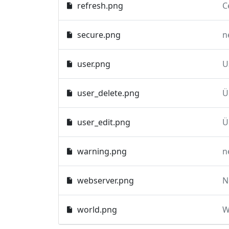
refresh.png
C
secure.png
n
user.png
U
user_delete.png
user_edit.png
warning.png
n
webserver.png
N
world.png
W