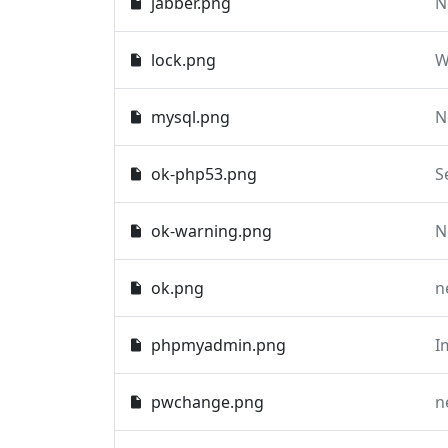
jabber.png
N
lock.png
W
mysql.png
N
ok-php53.png
S
ok-warning.png
N
ok.png
n
phpmyadmin.png
pwchange.png
n