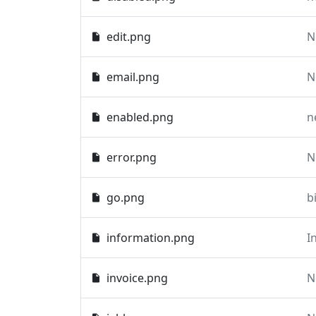
edit.png
N
email.png
N
enabled.png
n
error.png
N
go.png
b
information.png
I
invoice.png
N