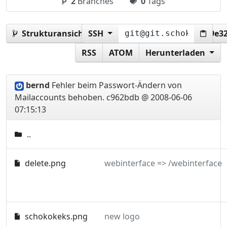
2
Branches
0
Tags
Strukturansicht:
SSH
c962bdb7ae7b704cf4aeb1f7259e3
RSS
ATOM
Herunterladen
bernd
Fehler beim Passwort-Ändern von
Mailaccounts behoben.
c962bdb @ 2008-06-06
07:15:13
..
delete.png
webinterface => /webinterface
schokokeks.png
new logo