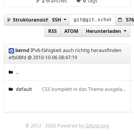
2
Branches
0
Tags
Strukturansicht:
SSH
efb08fd725276c4635c4f0c6cfaa57
RSS
ATOM
Herunterladen
bernd
IPv6-fähigkeit auch richtig herausfinden
efb08fd @ 2010-10-06 08:47:19
..
default
CSS komplett in das Theme ausgelagert schokokeks.org durch Variable für Firmenname ersetzt
© 2012 - 2026 Powered by
GitList.org