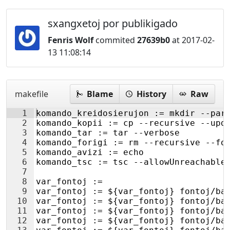
sxangxetoj por publikigado
Fenris Wolf
commited
27639b0
at 2017-02-
13 11:08:14
makefile
Blame
History
Raw
1
komando_kreidosierujon := mkdir --par
2
komando_kopii := cp --recursive --upd
3
komando_tar := tar --verbose
4
komando_forigi := rm --recursive --fo
5
komando_avizi := echo
6
komando_tsc := tsc --allowUnreachable
7
8
var_fontoj := 
9
var_fontoj := ${var_fontoj} fontoj/ba
10
var_fontoj := ${var_fontoj} fontoj/ba
11
var_fontoj := ${var_fontoj} fontoj/ba
12
var_fontoj := ${var_fontoj} fontoj/ba