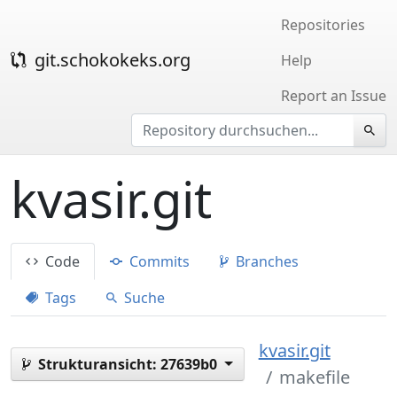
Repositories
git.schokokeks.org
Help
Report an Issue
kvasir.git
Code
Commits
Branches
Tags
Suche
kvasir.git
Strukturansicht:
27639b0
makefile