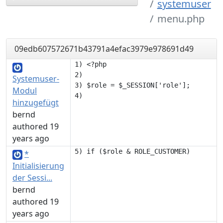
systemuser
menu.php
09edb607572671b43791a4efac3979e978691d49
1) <?php

2) 

Systemuser-
3) $role = $_SESSION['role'];

Modul
hinzugefügt
bernd
authored 19
years ago
*
Initialisierung
der Sessi...
bernd
authored 19
years ago