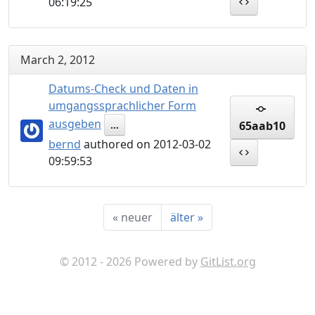
06:19:25
March 2, 2012
Datums-Check und Daten in
umgangssprachlicher Form
ausgeben
65aab10
...
bernd
authored on 2012-03-02
09:59:53
«
neuer
älter
»
© 2012 - 2026 Powered by
GitList.org