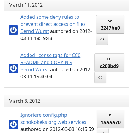
March 11, 2012
Added some deny rules to
prevent direct access on files
2247ba0
Bernd Wurst
authored on 2012-
03-11 18:19:43
Added license tags for CC0,
README and COPYING
c208bd9
Bernd Wurst
authored on 2012-
03-11 15:40:04
March 8, 2012
Ignoriere config.php
schokokeks.org web services
1aaaa70
authored on 2012-03-08 16:15:59