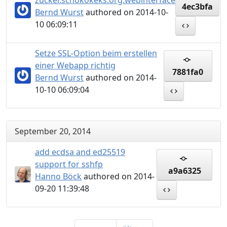
zucker.schokokeks.org:webinterface
4ec3bfa
Bernd Wurst
authored on 2014-10-
10 06:09:11
Setze SSL-Option beim erstellen
einer Webapp richtig
7881fa0
Bernd Wurst
authored on 2014-
10-10 06:09:04
September 20, 2014
add ecdsa and ed25519
support for sshfp
a9a6325
Hanno Böck
authored on 2014-
09-20 11:39:48