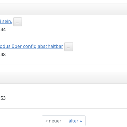
 sein.
...
:44
odus über config abschaltbar
...
:48
:53
«
neuer
älter
»