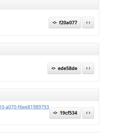
f20a077
ede58de
410-a070-f6ee81989793
19cf534