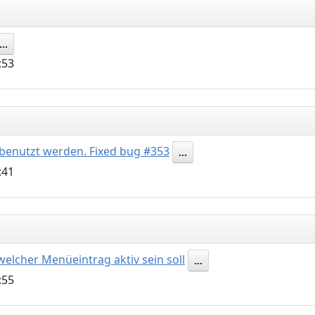
...
:53
benutzt werden. Fixed bug #353
...
:41
elcher Menüeintrag aktiv sein soll
...
:55