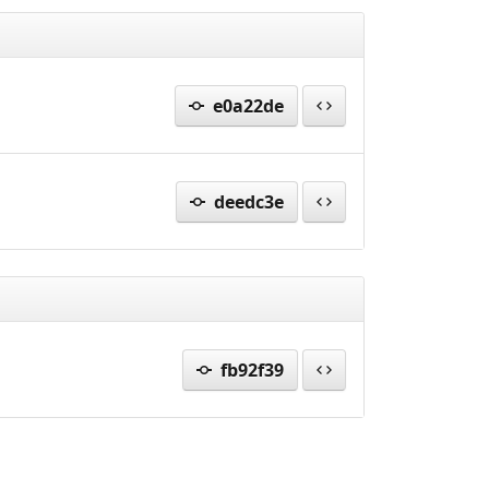
e0a22de
deedc3e
fb92f39