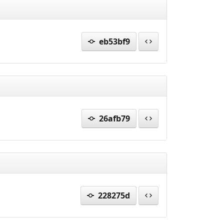
eb53bf9
26afb79
228275d