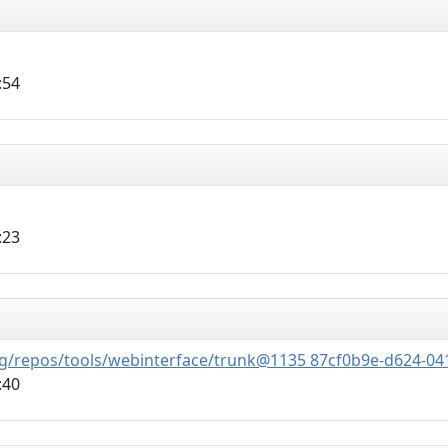
:54
:23
.org/repos/tools/webinterface/trunk@1135 87cf0b9e-d624-0
:40