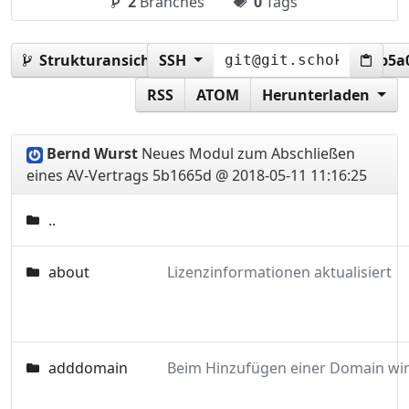
2
Branches
0
Tags
Strukturansicht:
SSH
5b1665db77c79813a113723f43b5a
RSS
ATOM
Herunterladen
Bernd Wurst
Neues Modul zum Abschließen
eines AV-Vertrags
5b1665d @ 2018-05-11 11:16:25
..
about
Lizenzinformationen aktualisiert
adddomain