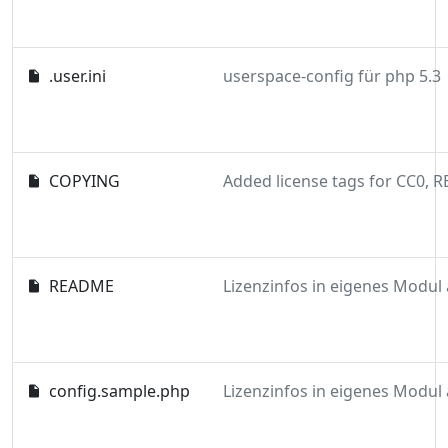
.user.ini
userspace-config für php 5.3
COPYING
README
config.sample.php