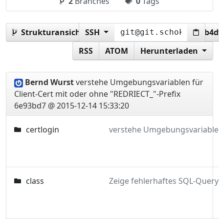
2
Branches
0
Tags
Strukturansicht:
SSH
6e93bd70e95bbe676d153cbf7bb4d
RSS
ATOM
Herunterladen
Bernd Wurst
verstehe Umgebungsvariablen für
Client-Cert mit oder ohne "REDRIECT_"-Prefix
6e93bd7 @ 2015-12-14 15:33:20
certlogin
class