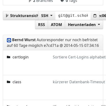
2
Branches
0
Tags
Strukturansicht:
SSH
e7cd71ae19e7d755cc036d3df9ec0
RSS
ATOM
Herunterladen
Bernd Wurst
Autoresponder nur noch befristet
auf 60 Tage möglich
e7cd71a @ 2014-05-15 07:34:16
certlogin
class