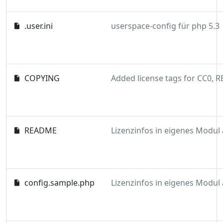
.user.ini
userspace-config für php 5.3
COPYING
README
config.sample.php